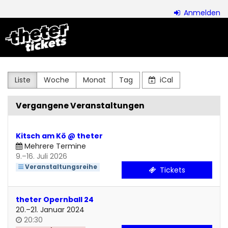
Zum
Anmelden
Haupt-
theter
Inhalt
springen
ensemble
Liste
Woche
Monat
Tag
iCal
Vergangene Veranstaltungen
Kitsch am Kö @ theter
Mehrere Termine
bis
9.
–
16. Juli 2026
Veranstaltungsreihe
Tickets
theter Opernball 24
bis
20.
–
21. Januar 2024
Uhrzeit
20:30