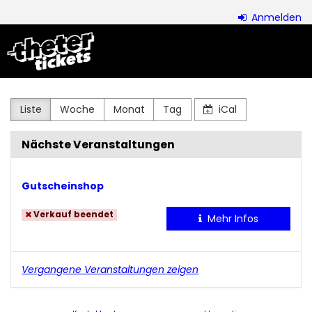
Zum
Anmelden
Haupt-
theter
Inhalt
springen
ensemble
Liste
Woche
Monat
Tag
iCal
Nächste Veranstaltungen
Gutscheinshop
Verkauf beendet
Mehr Infos
Vergangene Veranstaltungen zeigen